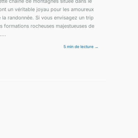
ette chaîne de montagnes située dans le
 sont un véritable joyau pour les amoureux
e la randonnée. Si vous envisagez un trip
es formations rocheuses majestueuses de
...
5 min de lecture →