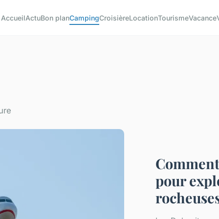
Accueil
Actu
Bon plan
Camping
Croisière
Location
Tourisme
Vacance
ure
Comment 
pour expl
rocheuses