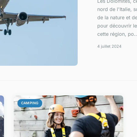
Les Dolomites, c
nord de l'Italie,
de la nature et d
pour découvrir l
cette région, po...
4 juillet 2024
CAMPING